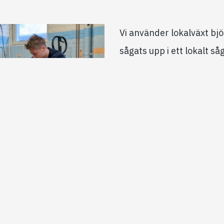
Vi använder lokalväxt bj
sågats upp i ett lokalt så
tillverka kartorna. På gru
träd är olika är alla våra
unika. Vi anpassar även t
varje karta för just den s
som vi använder för att 
förbättrat slutresultat m
minska på spill.