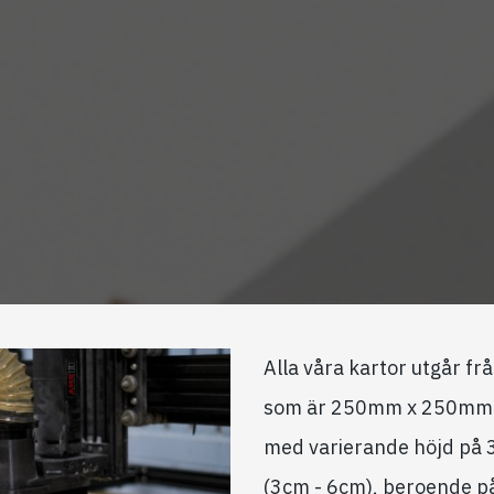
Alla våra kartor utgår frå
som är 250mm x 250mm 
med varierande höjd p
(3cm - 6cm), beroende p