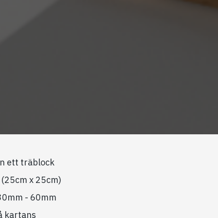
n ett träblock
(25cm x 25cm)
å 30mm - 60mm
å kartans