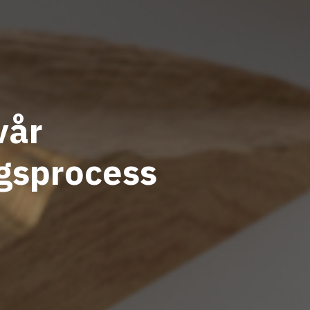
vår
ngsprocess