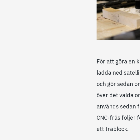
För att göra en k
ladda ned satell
och gör sedan om
över det valda 
används sedan f
CNC-fräs följer f
ett träblock.