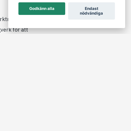
Godkänn alla
Endast
nödvändiga
örkträ som även
gverk för att
nd av att varje
 produkter helt
illverkningen av
pecifika träbiten
ge både
en även för att